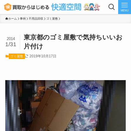
MENU
ホーム
事例
不用品回収
ゴミ屋敷
東京都のゴミ屋敷で気持ちいいお
2014
1/31
片付け
2019年10月17日
ゴミ屋敷