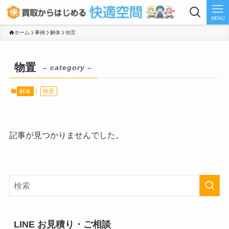
MENU
ホーム
事例
解体
物置
物置
– category –
解体
物置
記事が見つかりませんでした。
LINE お見積り・ご相談